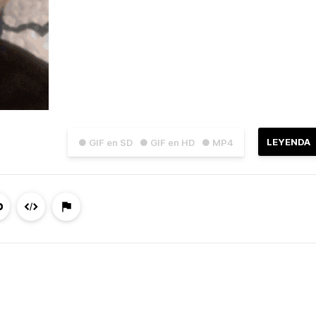
LEYENDA
● GIF en SD
● GIF en HD
● MP4