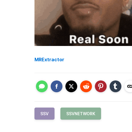
MRExtractor
SSV
SSVNETWORK