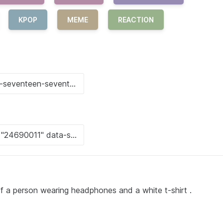
KPOP
MEME
REACTION
of a person wearing headphones and a white t-shirt .