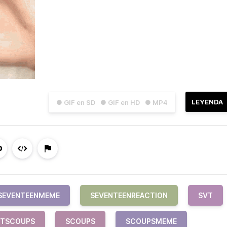
LEYENDA
● GIF en SD
● GIF en HD
● MP4
SEVENTEENMEME
SEVENTEENREACTION
SVT
VTSCOUPS
SCOUPS
SCOUPSMEME