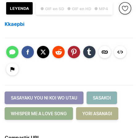
LEYENDA
● GIF en SD
● GIF en HD
● MP4
Kkaepbi
SASAYAKU YOU NI KOI WO UTAU
SASAKOI
WHISPER ME A LOVE SONG
YORI ASANAGI
Compartir URL