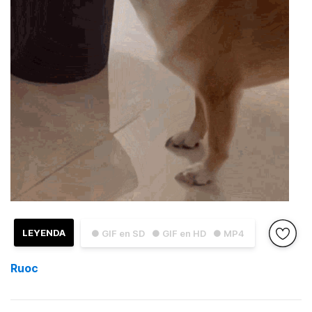
LEYENDA
● GIF en SD
● GIF en HD
● MP4
Ruoc