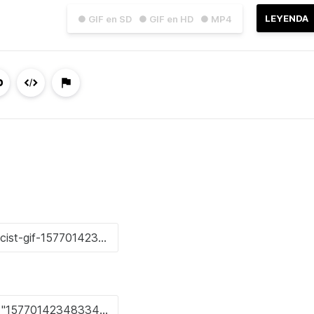
LEYENDA
● GIF en SD
● GIF en HD
● MP4