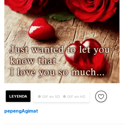
LEYENDA
● GIF en SD
● GIF en HD
pepengAgimat