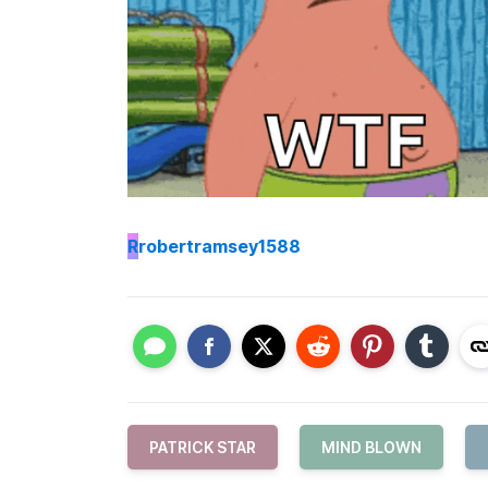
R
robertramsey1588
PATRICK STAR
MIND BLOWN