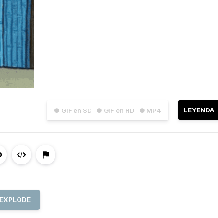
LEYENDA
● GIF en SD
● GIF en HD
● MP4
EXPLODE