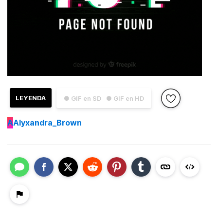
LEYENDA
● GIF en SD
● GIF en HD
A
Alyxandra_Brown