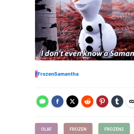
F
FrozenSamantha
OLAF
FROZEN
FROZEN2