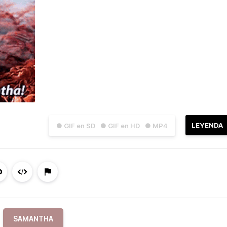
LEYENDA
● GIF en SD
● GIF en HD
● MP4
SAMANTHA