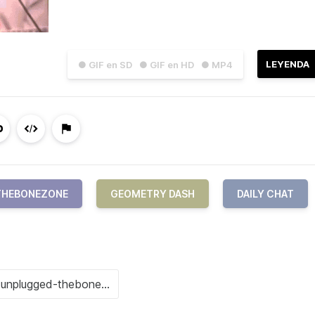
LEYENDA
● GIF en SD
● GIF en HD
● MP4
THEBONEZONE
GEOMETRY DASH
DAILY CHAT