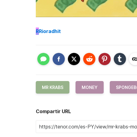
R
Rioradhit
MR KRABS
MONEY
SPONGEB
Compartir URL