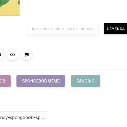
LEYENDA
● GIF en SD
● GIF en HD
● MP4
OB
SPONGEBOB MEME
DANCING