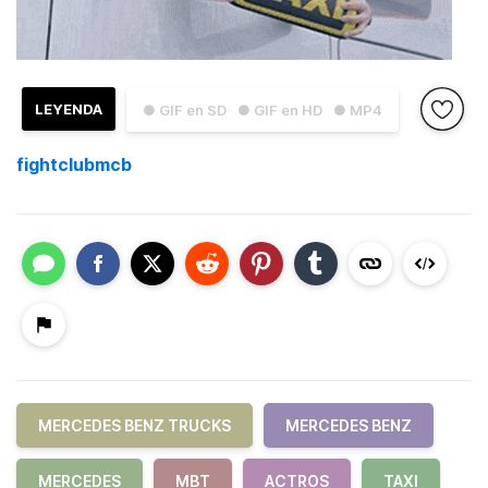
LEYENDA
● GIF en SD
● GIF en HD
● MP4
fightclubmcb
MERCEDES BENZ TRUCKS
MERCEDES BENZ
MERCEDES
MBT
ACTROS
TAXI