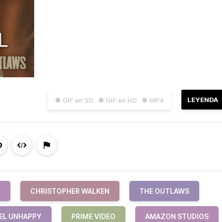
LEYENDA
● GIF en SD
● GIF en HD
● MP4
N
CHRISTOPHER WALKEN
THE OUTLAWS
EL UNHAPPY
PRIME VIDEO
AMAZON STUDIOS