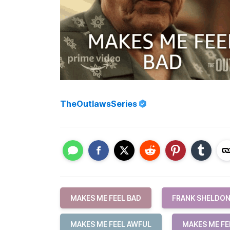
TheOutlawsSeries
MAKES ME FEEL BAD
FRANK SHELDO
MAKES ME FEEL AWFUL
MAKES ME FE