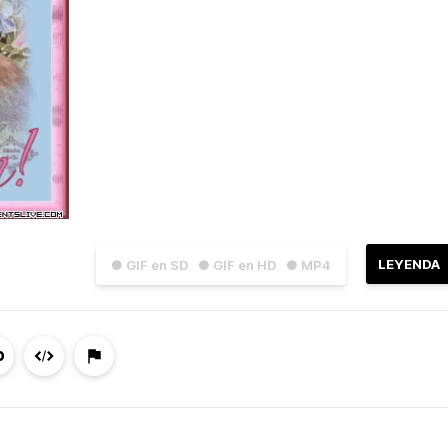
LEYENDA
● GIF en SD
● GIF en HD
● MP4