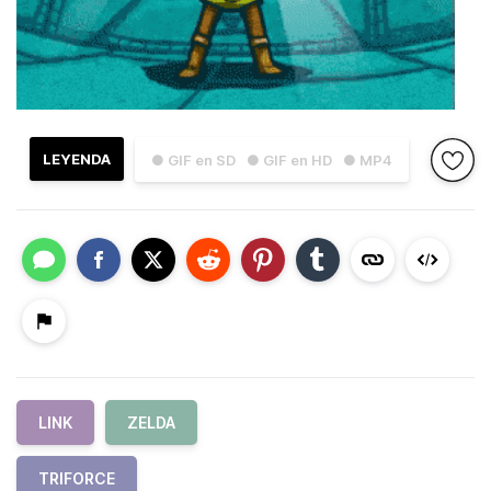
LEYENDA
● GIF en SD
● GIF en HD
● MP4
LINK
ZELDA
TRIFORCE