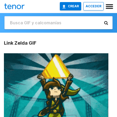
CREAR
ACCEDER
Link Zelda GIF