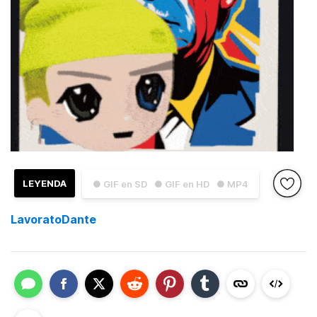
LEYENDA
● GIF en SD
● GIF en HD
● MP4
LavoratoDante