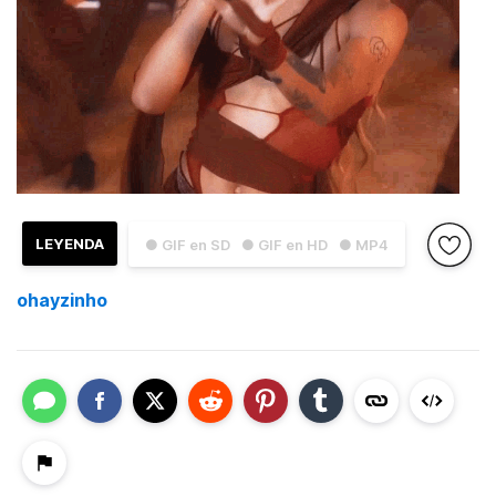
LEYENDA
● GIF en SD
● GIF en HD
● MP4
ohayzinho