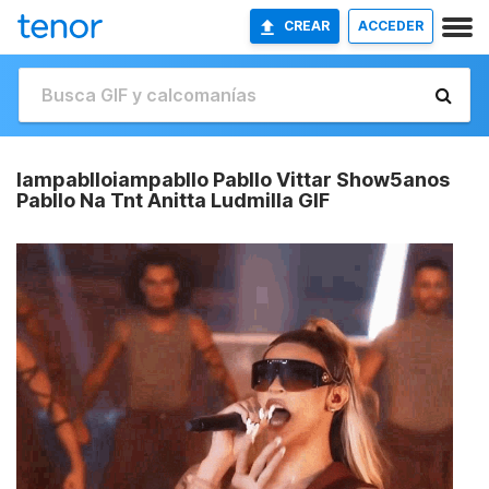
CREAR
ACCEDER
Iampablloiampabllo Pabllo Vittar Show5anos
Pabllo Na Tnt Anitta Ludmilla GIF