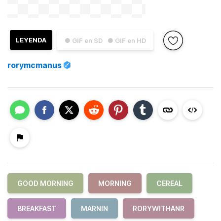
LEYENDA
● GIF en SD
● GIF en HD
rorymcmanus
GOOD MORNING
MORNING
CEREAL
BREAKFAST
MARNIN
RORYWITHANR