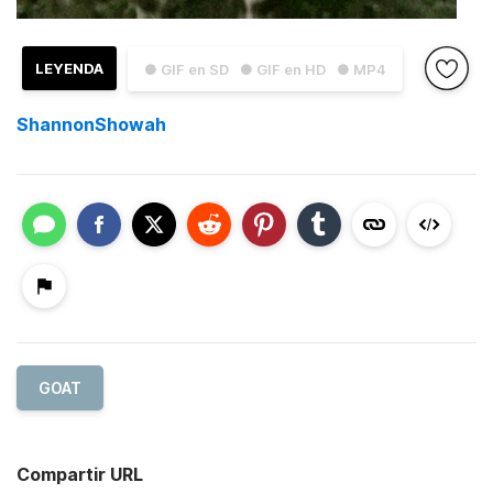
LEYENDA
● GIF en SD
● GIF en HD
● MP4
ShannonShowah
GOAT
Compartir URL