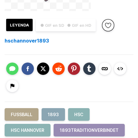
LEYENDA
● GIF en SD
● GIF en HD
hschannover1893
FUSSBALL
1893
HSC
HSC HANNOVER
1893TRADITIONVERBINDET