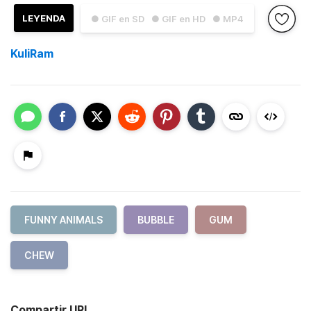
LEYENDA
● GIF en SD
● GIF en HD
● MP4
KuliRam
FUNNY ANIMALS
BUBBLE
GUM
CHEW
Compartir URL