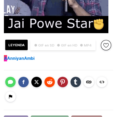
LEYENDA
● GIF en SD
● GIF en HD
● MP4
A
AnniyanAmbi