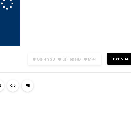
LEYENDA
● GIF en SD
● GIF en HD
● MP4