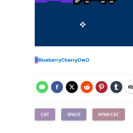
B
BlueberryCherryOwO
CAT
SPACE
NYAN CAT