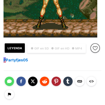
LEYENDA
● GIF en SD
● GIF en HD
● MP4
P
Partyfjes05