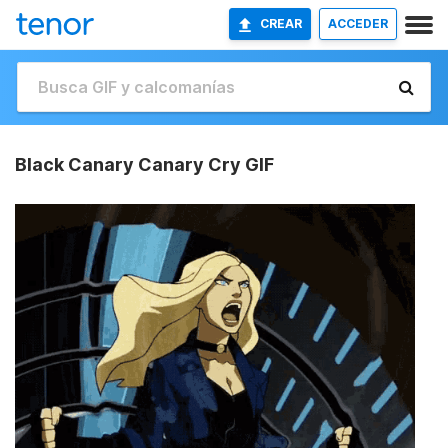
CREAR
ACCEDER
Black Canary Canary Cry GIF