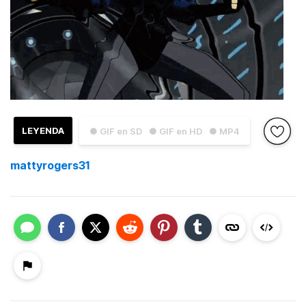
LEYENDA
● GIF en SD
● GIF en HD
● MP4
mattyrogers31