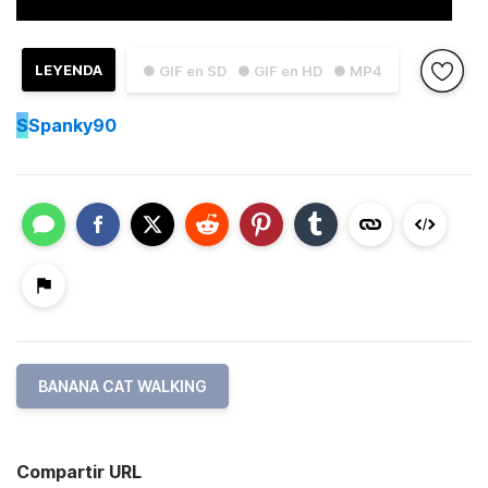
LEYENDA
● GIF en SD
● GIF en HD
● MP4
S
Spanky90
BANANA CAT WALKING
Compartir URL