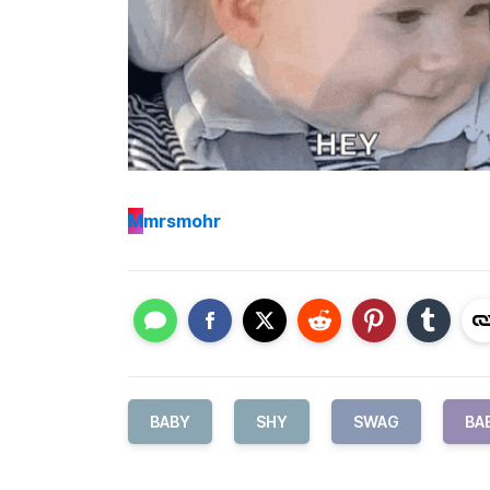
M
mrsmohr
BABY
SHY
SWAG
BA