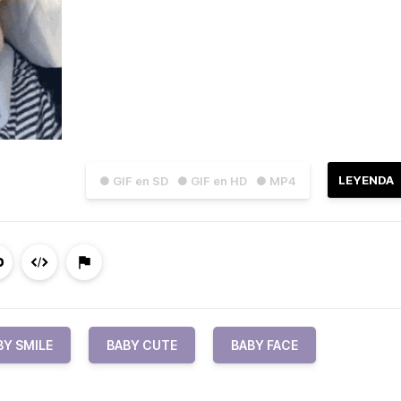
LEYENDA
● GIF en SD
● GIF en HD
● MP4
BY SMILE
BABY CUTE
BABY FACE