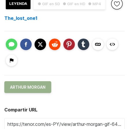
LEYENDA
● GIF en SD
● GIF en HD
● MP4
The_lost_one1
ARTHUR MORGAN
Compartir URL