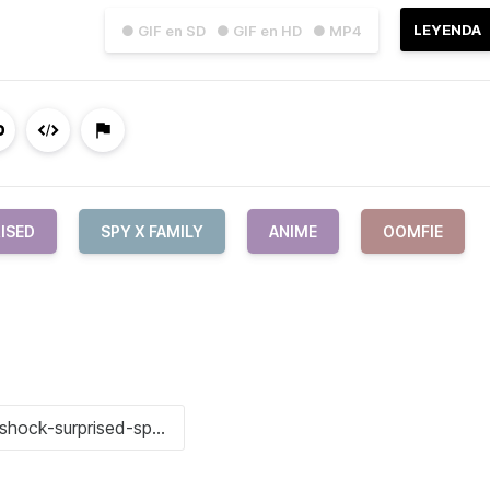
LEYENDA
● GIF en SD
● GIF en HD
● MP4
ISED
SPY X FAMILY
ANIME
OOMFIE