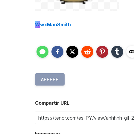
W
wxManSmith
AHHHHH
Compartir URL
Incorporar