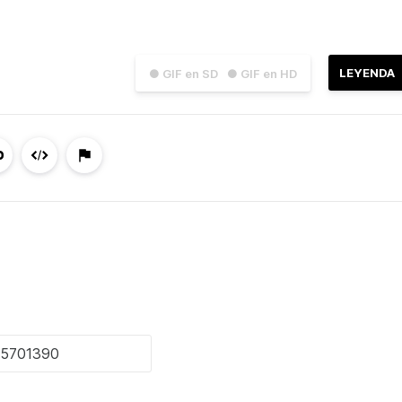
LEYENDA
● GIF en SD
● GIF en HD