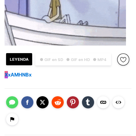
LEYENDA
● GIF en SD
● GIF en HD
● MP4
X
xAMHNBx