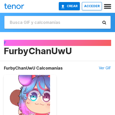
CREAR
ACCEDER
F
FurbyChanUwU
FurbyChanUwU Calcomanías
Ver GIF