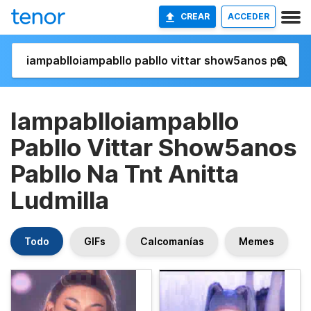
CREAR
ACCEDER
Iampablloiampabllo
Pabllo Vittar Show5anos
Pabllo Na Tnt Anitta
Ludmilla
Todo
GIFs
Calcomanías
Memes