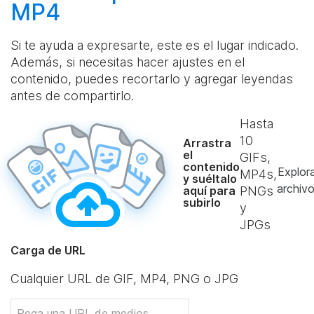
MP4
Si te ayuda a expresarte, este es el lugar indicado.
Además, si necesitas hacer ajustes en el
contenido, puedes recortarlo y agregar leyendas
antes de compartirlo.
Hasta
10
Arrastra
el
GIFs,
contenido
Explor
MP4s,
y suéltalo
archiv
aquí para
PNGs
subirlo
y
JPGs
Carga de URL
Cualquier URL de GIF, MP4, PNG o JPG