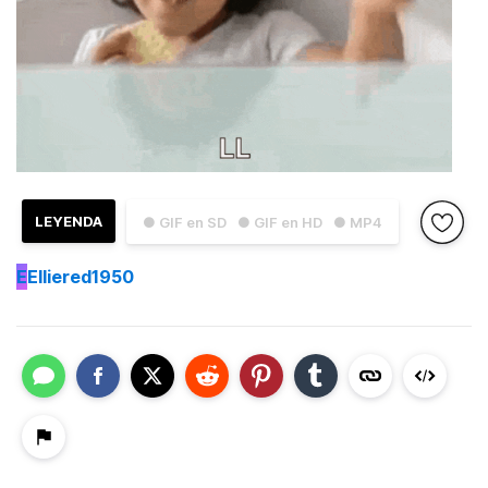
LEYENDA
● GIF en SD
● GIF en HD
● MP4
E
Elliered1950