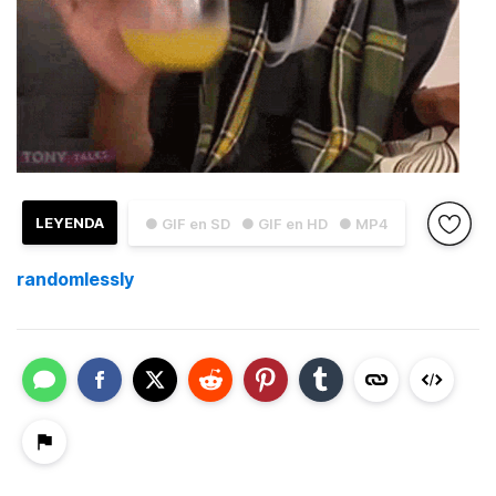
LEYENDA
● GIF en SD
● GIF en HD
● MP4
randomlessly