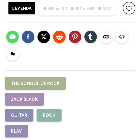
LEYENDA
● GIF en SD
● GIF en HD
● MP4
THE SCHOOL OF ROCK
JACK BLACK
GUITAR
ROCK
PLAY