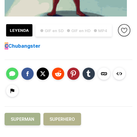
LEYENDA
● GIF en SD
● GIF en HD
● MP4
C
Chubangster
SUPERMAN
SUPERHERO