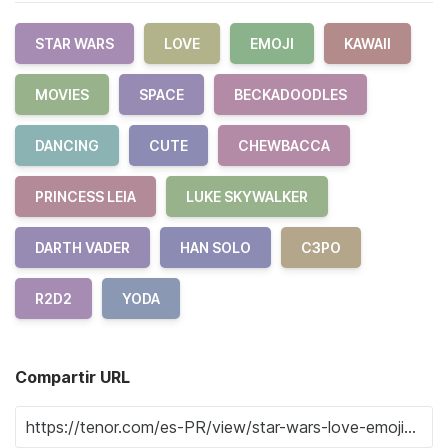
STAR WARS
LOVE
EMOJI
KAWAII
MOVIES
SPACE
BECKADOODLES
DANCING
CUTE
CHEWBACCA
PRINCESS LEIA
LUKE SKYWALKER
DARTH VADER
HAN SOLO
C3PO
R2D2
YODA
Compartir URL