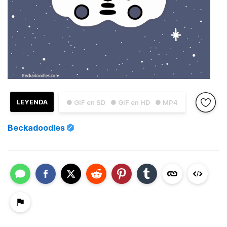
LEYENDA
● GIF en SD
● GIF en HD
● MP4
Beckadoodles