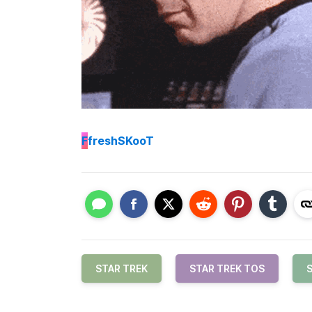
F
freshSKooT
STAR TREK
STAR TREK TOS