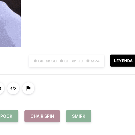
LEYENDA
● GIF en SD
● GIF en HD
● MP4
SPOCK
CHAIR SPIN
SMIRK