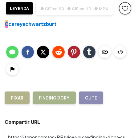
LEYENDA
● GIF en SD
● GIF en HD
● MP4
C
careyschwartzburt
PIXAR
FINDING DORY
CUTE
Compartir URL