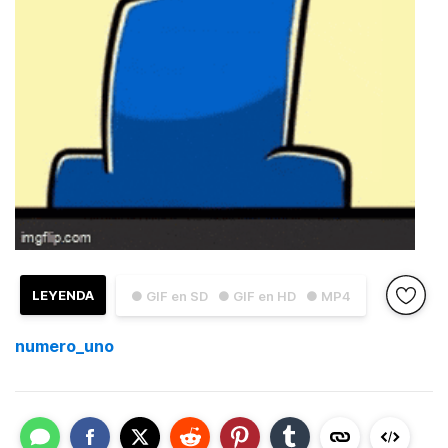
LEYENDA
● GIF en SD
● GIF en HD
● MP4
numero_uno