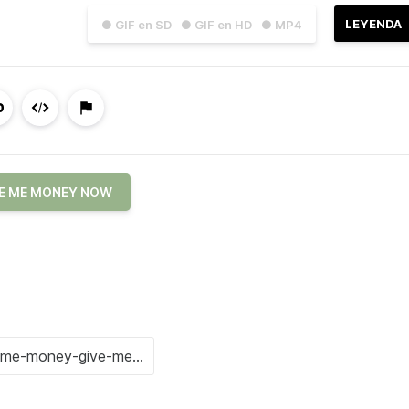
LEYENDA
● GIF en SD
● GIF en HD
● MP4
E ME MONEY NOW