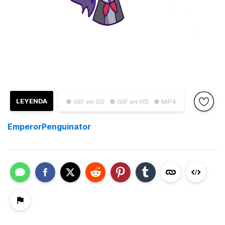
LEYENDA
● GIF en SD
● GIF en HD
● MP4
EmperorPenguinator