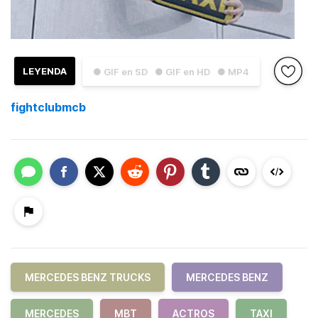
LEYENDA
● GIF en SD
● GIF en HD
● MP4
fightclubmcb
MERCEDES BENZ TRUCKS
MERCEDES BENZ
MERCEDES
MBT
ACTROS
TAXI