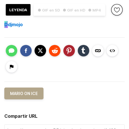
LEYENDA
● GIF en SD
● GIF en HD
● MP4
D
djmojo
MARIO ON ICE
Compartir URL