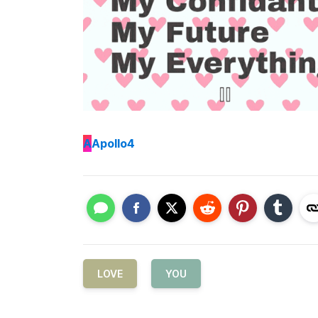
A
Apollo4
LOVE
YOU