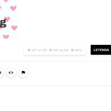
LEYENDA
● GIF en SD
● GIF en HD
● MP4