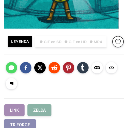
LEYENDA
● GIF en SD
● GIF en HD
● MP4
LINK
ZELDA
TRIFORCE