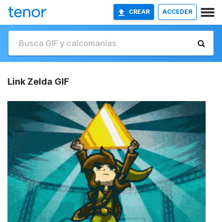
CREAR
ACCEDER
Link Zelda GIF