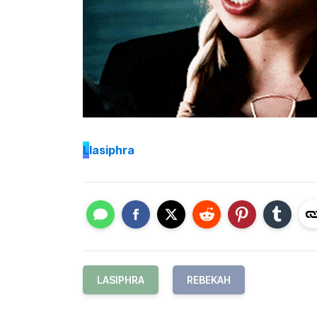
L
lasiphra
LASIPHRA
REBEKAH