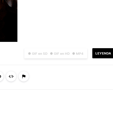
LEYENDA
● GIF en SD
● GIF en HD
● MP4