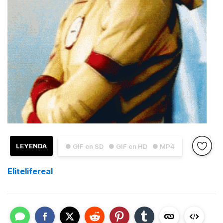
LEYENDA
● GIF en SD
● GIF en HD
● MP4
Elitelifereal